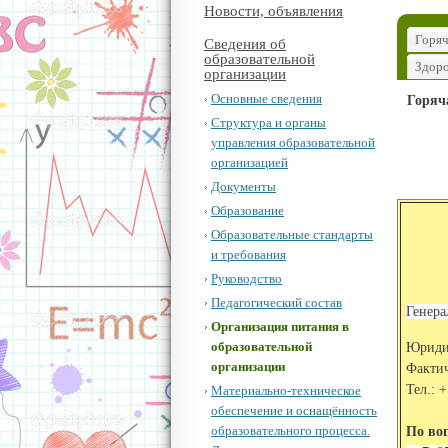
Новости, объявления
Горяч
Сведения об
образовательной
Здоро
организации
Основные сведения
Горяч
Структура и органы
управления образовательной
организацией
Документы
Образование
Образовательные стандарты
и требования
Руководство
Педагогический состав
Генера
Организация питания в
образовательной
Юридич
организации
Фактич
Тел.: +
Материально-техническое
обеспечение и оснащённость
образовательного процесса.
По во