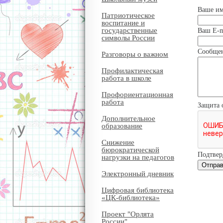
Ваше и
Патриотическое
воспитание и
государственные
Ваш E-m
символы России
Сообще
Разговоры о важном
Профилактическая
работа в школе
Профориентационная
работа
Защита 
Дополнительное
образование
Снижение
бюрократической
Подтвер
нагрузки на педагогов
Электронный дневник
Цифровая библиотека
«ЦК-библиотека»
Проект "Орлята
России"