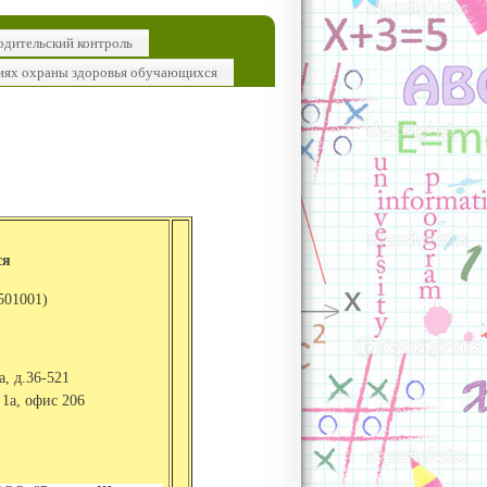
одительский контроль
иях охраны здоровья обучающихся
ся
501001)
а, д.36-521
 1а, офис 206