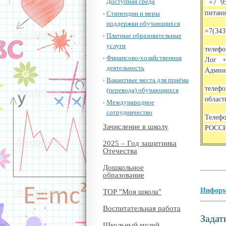
Доступная среда
+7 95
питани
Стипендии и меры
поддержки обучающихся
+7(343
Платные образовательные
услуги
телеф
Финансово-хозяйственная
Лог
деятельность
Админ
Вакантные места для приёма
телеф
(перевода) обучающихся
облас
Международное
сотрудничество
Телеф
Зачисление в школу
РОССИЮ
2025 – Год защитника
Отечества
Дошкольное
образование
Информа
ТОР "Моя школа"
Воспитательная работа
Задат
Школьный музей