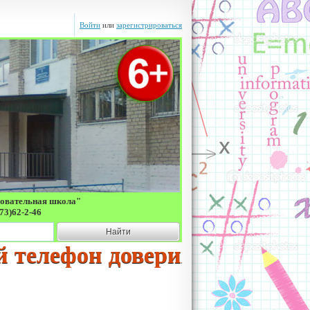
Войти
или
зарегистрироваться
зовательная школа"
73)62-2-46
Найти
фон доверия 8-800-2000-122 