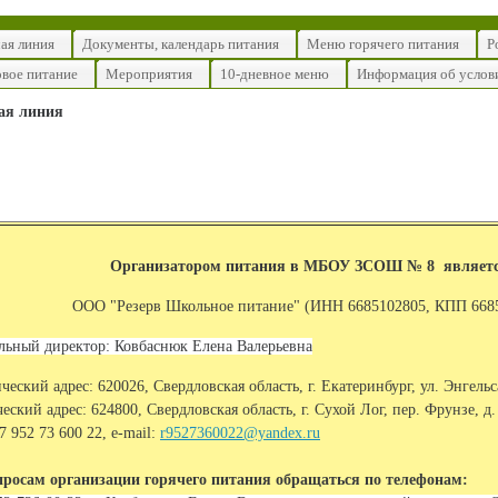
ая линия
Документы, календарь питания
Меню горячего питания
Р
вое питание
Мероприятия
10-дневное меню
Информация об услов
ая линия
Организатором питания в МБОУ ЗСОШ № 8 являет
ООО "Резерв Школьное питание" (ИНН 6685102805, КПП 668
льный д
и
ректор: Ковбаснюк Елена Валерьевна
еский адрес: 620026, Свердловская область, г. Екатеринбург, ул. Энгельс
еский адрес: 624800, Свердловская область, г. Сухой Лог, пер. Фрунзе, д.
7 952 73 600 22, e-mail:
r9527360022@yandex.ru
просам организации горячего питания обращаться по телефонам: