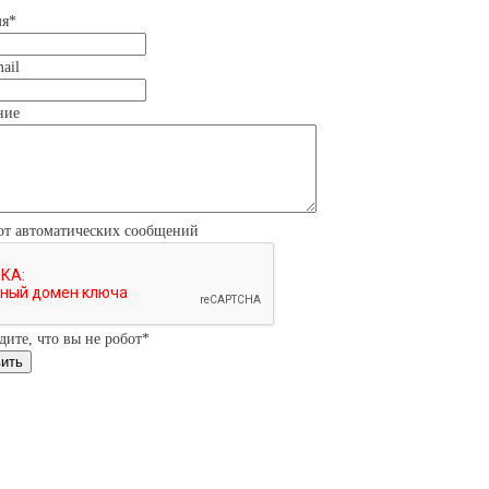
мя
*
ail
ние
от автоматических сообщений
дите, что вы не робот
*