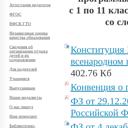
Аттестация педагогов
с 1 по 11 кл
ФГОС
со с
ВФСК ГТО
Независимая оценка
качества образования
Конституция 
Сведения об
организации отдыха
детей и их
всенародном 
оздоровлении
Для родителей
402.76 Кб
Учащимся
Конвенция о 
Выпускникам
Наши медалисты
ФЗ от 29.12.
О нас пишут
Российской 
Нам помогают
ФЗ от 4 дека
Библиотечно-