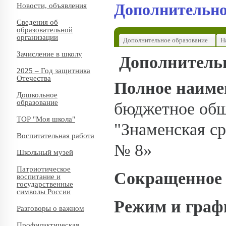
Дополнительно
Новости, объявления
Сведения об
образовательной
организации
Дополнительное образование
Н
Зачисление в школу
Дополнительн
2025 – Год защитника
Отечества
Полное наиме
Дошкольное
образование
бюджетное общ
ТОР "Моя школа"
"Знаменская с
Воспитательная работа
№ 8»
Школьный музей
Патриотическое
Сокращенное 
воспитание и
государственные
символы России
Режим и гра
Разговоры о важном
Профилактическая