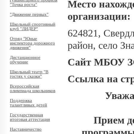
гуманитарного профиля
Место нахожд
"Точка роста"
организации:
"Движение первых"
Школьный спортивный
клуб "ЛИДЕР"
624821, Сверд
Отряд "Юные
район, село Зна
инспектора дорожного
движения"
Дистанционное
Сайт МБОУ 
обучение
Школьный театр "В
Ссылка на ст
гостях у сказки"
Всероссийская
олимпиада школьников
Уважа
Поддержка
талантливых детей
Государственная
Прием до
итоговая аттестация
программы
Наставничество