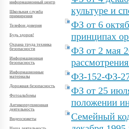
информационный центр
культуре и с
Школьная служба
примирения
ФЗ от 6 октя
Телефон доверия
принципах ор
Будь здоров!
Охрана труда техника
ФЗ от 2 мая 
безопасности
Информационная
рассмотрения
безопасность
Информационные
ФЗ-152-ФЗ-2
материалы
Дорожная безопасность
ФЗ от 25 июл
Фотоальбомы
положении ин
Антикоррупционная
деятельность
Семейный код
Видеосюжеты
декабря 1995
Наша деятельность