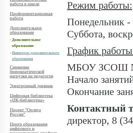
Режим работы:
работа в школе
Профориентационная
работа
Понедельник - 
Дополнительное
Суббота, воскр
образование
Дополнительное
образование
График работы
Навигатор дополнительного
образования
МБОУ ЗСОШ № 8
Снижение
бюрократической
нагрузки на педагогов
Начало занятий
Электронный дневник
Окончание заня
Цифровая библиотека
«ЦК-библиотека»
Контактный 
Проект "Орлята
России"
директор, 8 (3
Центр образования
цифрового и