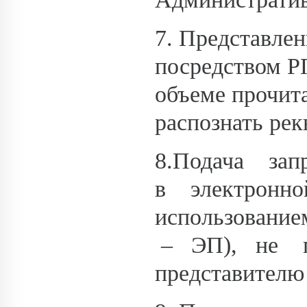
7. Представле
посредством Р
объеме прочита
распознать рек
8.Подача з
в электронн
использовани
– ЭП), не п
представителю