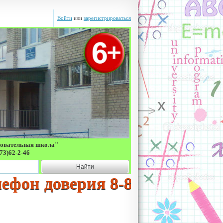
Войти
или
зарегистрироваться
зовательная школа"
73)62-2-46
Найти
н доверия 8-800-2000-122 со