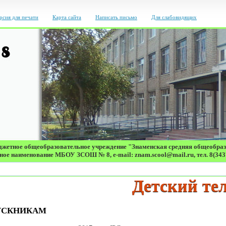
рсия для печати
Карта сайта
Написать письмо
Для слабовидящих
жетное общеобразовательное учреждение "Знаменская средняя общеобра
ое наименование МБОУ ЗСОШ № 8, e-mail: znam.scool@mail.ru, тел. 8(343
Детский телефо
УСКНИКАМ