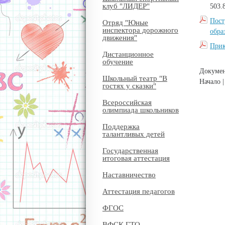
клуб "ЛИДЕР"
503.
Пост
Отряд "Юные
инспектора дорожного
обра
движения"
Прик
Дистанционное
обучение
Докумен
Школьный театр "В
Начало |
гостях у сказки"
Всероссийская
олимпиада школьников
Поддержка
талантливых детей
Государственная
итоговая аттестация
Наставничество
Аттестация педагогов
ФГОС
ВФСК ГТО