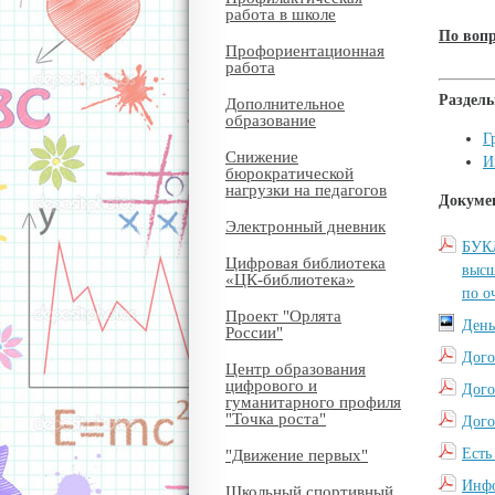
работа в школе
По вопр
Профориентационная
работа
Раздел
Дополнительное
образование
Г
Снижение
И
бюрократической
нагрузки на педагогов
Докуме
Электронный дневник
БУКЛ
Цифровая библиотека
высш
«ЦК-библиотека»
по о
Проект "Орлята
День
России"
Дого
Центр образования
цифрового и
Дого
гуманитарного профиля
"Точка роста"
Дого
Есть
"Движение первых"
Инфо
Школьный спортивный