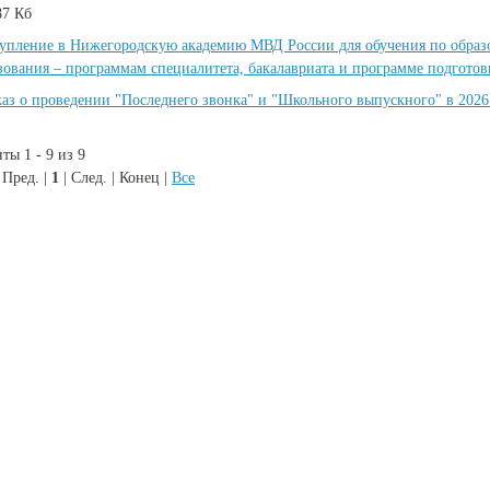
87 Кб
упление в Нижегородскую академию МВД России для обучения по обра
зования – программам специалитета, бакалавриата и программе подгото
аз о проведении "Последнего звонка" и "Школьного выпускного" в 2026
ты 1 - 9 из 9
 Пред. |
1
| След. | Конец
|
Все