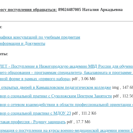
осу поступления обращаться:
89024487005 Наталия Аркадьевна
ы:
рафики консультаций по учебным предметам
нформация и Документы
нты:
ЕТ - Поступление в Нижегородскую академию МВД России для обучени
его образования – программам специалитета, бакалавриата и программе 
чной форме в рамках «прямого набора»
pdf , 3.06 Мб
 открытых дверей в Камышловском педагогическом колледже
img , 147.6
вор о социальной пратике с Сухоложским Центром Занятости
pdf , 112.5
вор о сетевом взаимодействии в области профессиональной ориентаци
вор о социальной практике с МДОУ 23
pdf , 111.2 Кб
 такая профессия - Родину защищать
pdf , 17.7 Мб
рмация о поступлении на курсы военно-медицинской академии имени С.