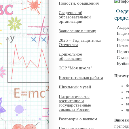
Новости, объявления
Федер
Сведения об
средс
образовательной
организации
- Акаде
Зачисление в школу
- Влад
- Воро
2025 – Год защитника
Отечества
- Псков
- Перм
Дошкольное
- Самар
образование
- Кузба
ТОР "Моя школа"
Преиму
Воспитательная работа
б
Школьный музей
с
Патриотическое
г
воспитание и
в
государственные
символы России
л
Разговоры о важном
Вниман
препода
Профилактическая