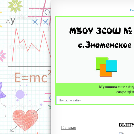
Ве
Муниципальное бюд
сокращённ
ВЫП
Главная