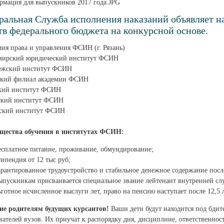
альная Служба исполнения наказаний объявляет наб
тв федерального бюджета на конкурсной основе.
мия права и управления ФСИН (г. Рязань)
имирский юридический институт ФСИН
нежский институт ФСИН
ский филиал академии ФСИН
ский институт ФСИН
ский институт ФСИН
сский институт ФСИН
щества обучения в институтах ФСИН:
есплатное питание, проживание, обмундирование;
типендия от 12 тыс руб;
арантированное трудоустройство и стабильное денежное содержание посл
ыпускникам присваивается специальное звание лейтенант внутренней сл
ьготное исчисленное выслуги лет, право на пенсию наступает после 12,5
ие родителям будущих курсантов!
Ваши дети будут находится под бди
вателей вузов. Их приучат к распорядку дня, дисциплине, ответственност