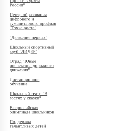
Проект "Орлята
России"
Центр образования
цифрового и
гуманитарного профиля
"Точка роста"
"Движение первых"
Школьный спортивный
клуб "ЛИДЕР"
Отряд "Юные
инспектора дорожного
движения"
Дистанционное
обучение
Школьный театр "В
гостях у сказки"
Всероссийская
олимпиада школьников
Поддержка
талантливых детей