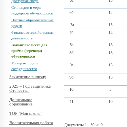
6а
13
Доступная среда
Стипендии и меры
6б
12
поддержки обучающихся
Платные образовательные
7а
15
услуги
Финансово-хозяйственная
7б
14
деятельность
Вакантные места для
8а
18
приёма (перевода)
8б
18
обучающихся
Международное
9а
15
сотрудничество
Зачисление в школу
9б
13
2025 – Год защитника
10
5
Отечества
Дошкольное
11
10
образование
ТОР "Моя школа"
Воспитательная работа
Документы 1 - 30 из 0