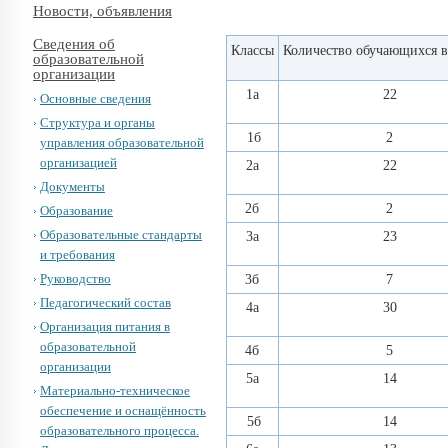
Новости, объявления
Сведения об
Классы
Количество обучающихся в
образовательной
организации
1а
22
Основные сведения
Структура и органы
1б
2
управления образовательной
организацией
2а
22
Документы
2б
2
Образование
Образовательные стандарты
3а
23
и требования
Руководство
3б
7
Педагогический состав
4а
30
Организация питания в
образовательной
4б
5
организации
5а
14
Материально-техническое
обеспечение и оснащённость
5б
14
образовательного процесса.