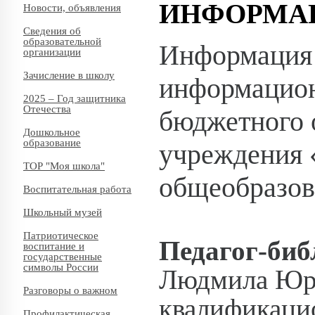
ИНФОРМА
Новости, объявления
Сведения об
образовательной
Информация 
организации
Зачисление в школу
информацион
2025 – Год защитника
Отечества
бюджетного 
Дошкольное
образование
учреждения 
ТОР "Моя школа"
общеобразов
Воспитательная работа
Школьный музей
Патриотическое
Педагог-биб
воспитание и
государственные
символы России
Людмила Юрь
Разговоры о важном
квалификацио
Профилактическая