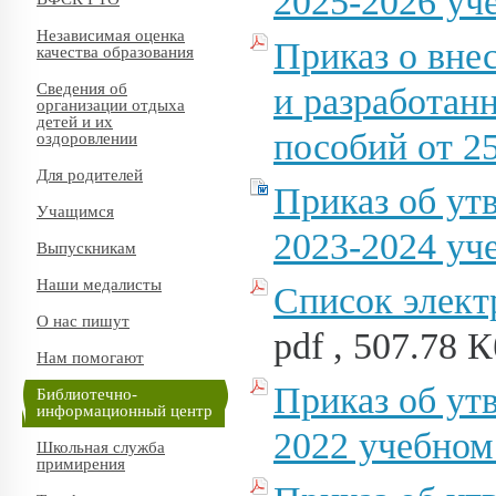
2025-2026 уч
Независимая оценка
Приказ о вне
качества образования
Сведения об
и разработан
организации отдыха
детей и их
пособий от 2
оздоровлении
Для родителей
Приказ об ут
Учащимся
2023-2024 уч
Выпускникам
Наши медалисты
Список элект
О нас пишут
pdf , 507.78 К
Нам помогают
Приказ об ут
Библиотечно-
информационный центр
2022 учебном
Школьная служба
примирения