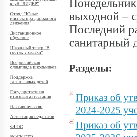
Понедельник -
клуб "ЛИДЕР"
выходной – с
Отряд "Юные
инспектора дорожного
движения"
Последний ра
Дистанционное
обучение
санитарный д
Школьный театр "В
гостях у сказки"
Всероссийская
Разделы:
олимпиада школьников
Поддержка
талантливых детей
Государственная
Приказ об ут
итоговая аттестация
Наставничество
2024-2025 уч
Аттестация педагогов
Приказ об ут
ФГОС
ВФСК ГТО