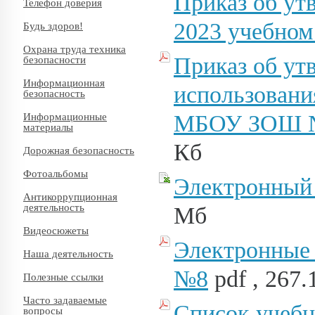
Приказ об ут
Телефон доверия
2023 учебном
Будь здоров!
Охрана труда техника
Приказ об ут
безопасности
Информационная
использовани
безопасность
МБОУ ЗОШ №8
Информационные
материалы
Кб
Дорожная безопасность
Фотоальбомы
Электронный
Антикоррупционная
деятельность
Мб
Видеосюжеты
Электронные
Наша деятельность
№8
pdf , 267.
Полезные ссылки
Часто задаваемые
Список учебн
вопросы