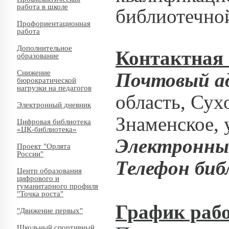
работа в школе
библиотечной
Профориентационная
работа
Дополнительное
Контактная
образование
Снижение
Почтовый ад
бюрократической
нагрузки на педагогов
область, Сух
Электронный дневник
Знаменское, 
Цифровая библиотека
«ЦК-библиотека»
Электронный
Проект "Орлята
России"
Телефон биб
Центр образования
цифрового и
гуманитарного профиля
"Точка роста"
График рабо
"Движение первых"
Школьный спортивный