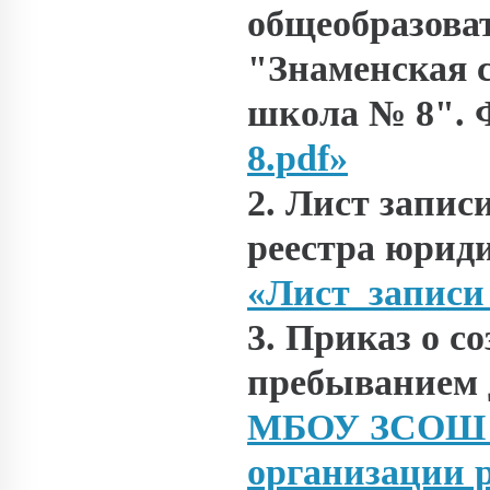
общеобразова
"Знаменская 
школа № 8". 
8.pdf»
2. Лист запис
реестра юрид
«Лист_запис
3. Приказ о с
пребыванием д
МБОУ ЗСОШ № 
организации р