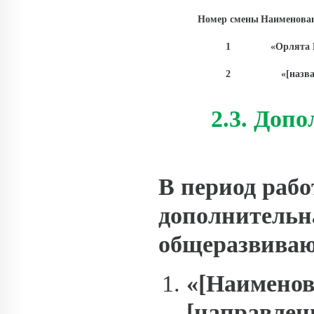
Номер смены
Наименова
1
«Орлята 
2
«[назв
2.3. Доп
В период рабо
дополнительн
общеразвиваю
«[Наимено
[направленн