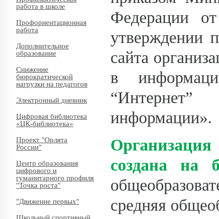
работа в школе
Федерации о
Профориентационная
работа
утверждении 
Дополнительное
сайта организа
образование
Снижение
в информацио
бюрократической
нагрузки на педагогов
“Интернет”
Электронный дневник
информации».
Цифровая библиотека
«ЦК-библиотека»
Организация 
Проект "Орлята
России"
создана на б
Центр образования
цифрового и
гуманитарного профиля
общеобразова
"Точка роста"
средняя общео
"Движение первых"
Школьный спортивный