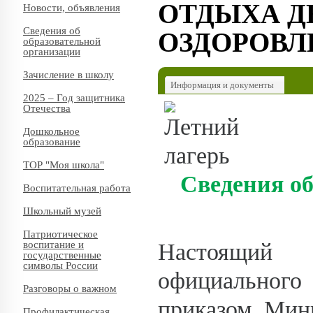
ОТДЫХА Д
Новости, объявления
Сведения об
ОЗДОРОВЛ
образовательной
организации
Зачисление в школу
Информация и документы
2025 – Год защитника
Отечества
Дошкольное
образование
ТОР "Моя школа"
Сведения об
Воспитательная работа
Школьный музей
Патриотическое
Настоящий 
воспитание и
государственные
символы России
официального
Разговоры о важном
приказом Мин
Профилактическая