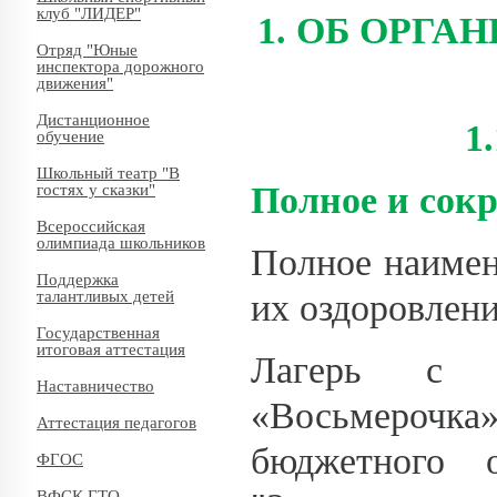
клуб "ЛИДЕР"
1. ОБ ОРГА
Отряд "Юные
инспектора дорожного
движения"
Дистанционное
1
обучение
Школьный театр "В
Полное и сок
гостях у сказки"
Всероссийская
олимпиада школьников
Полное наимен
Поддержка
их оздоровлени
талантливых детей
Государственная
итоговая аттестация
Лагерь с д
Наставничество
«Восьмероч
Аттестация педагогов
бюджетного о
ФГОС
ВФСК ГТО