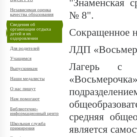
"Знаменская с
Независимая оценка
№ 8".
качества образования
Сведения об
Сокращенное н
организации отдыха
детей и их
оздоровлении
ЛДП «Восьмер
Для родителей
Учащимся
Лагерь с д
Выпускникам
«Восьмероч
Наши медалисты
подразделен
О нас пишут
Нам помогают
общеобразова
Библиотечно-
средняя обще
информационный центр
Школьная служба
является само
примирения