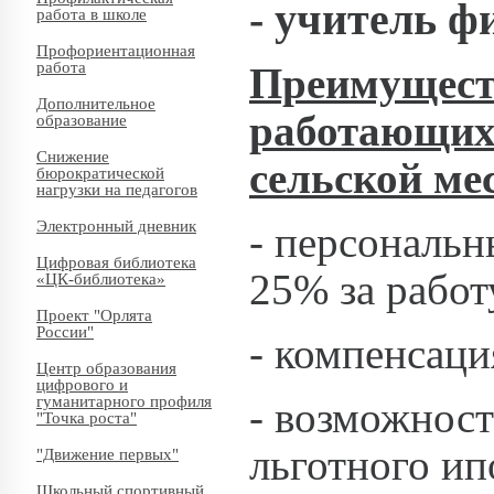
- учитель ф
работа в школе
Профориентационная
работа
Преимуществ
Дополнительное
работающих 
образование
Снижение
сельской ме
бюрократической
нагрузки на педагогов
Электронный дневник
- персональ
Цифровая библиотека
25% за работу
«ЦК-библиотека»
Проект "Орлята
России"
- компенсаци
Центр образования
цифрового и
гуманитарного профиля
- возможност
"Точка роста"
льготного ип
"Движение первых"
Школьный спортивный