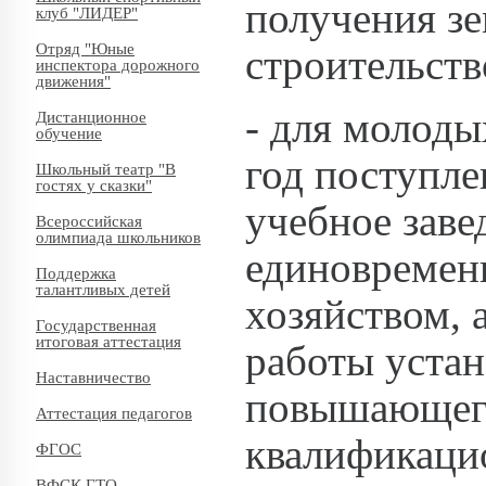
получения зе
клуб "ЛИДЕР"
Отряд "Юные
строительств
инспектора дорожного
движения"
- для молоды
Дистанционное
обучение
год поступле
Школьный театр "В
гостях у сказки"
учебное заве
Всероссийская
олимпиада школьников
единовременн
Поддержка
талантливых детей
хозяйством, а
Государственная
итоговая аттестация
работы устан
Наставничество
повышающего
Аттестация педагогов
квалификаци
ФГОС
ВФСК ГТО