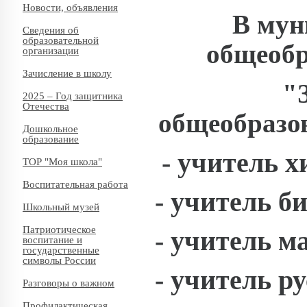
Новости, объявления
В мун
Сведения об
образовательной
общеобр
организации
Зачисление в школу
"
2025 – Год защитника
Отечества
общеобразо
Дошкольное
образование
- учитель 
ТОР "Моя школа"
Воспитательная работа
- учитель б
Школьный музей
Патриотическое
- учитель м
воспитание и
государственные
символы России
- учитель р
Разговоры о важном
Профилактическая