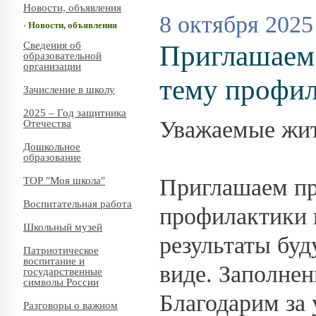
Новости, объявления
8 октября 2025
Новости, объявления
Сведения об
Приглашаем 
образовательной
организации
тему профил
Зачисление в школу
2025 – Год защитника
Уважаемые жит
Отечества
Дошкольное
образование
Приглашаем пр
ТОР "Моя школа"
Воспитательная работа
профилактики 
Школьный музей
результаты бу
Патриотическое
воспитание и
виде. Заполнен
государственные
символы России
Благодарим за 
Разговоры о важном