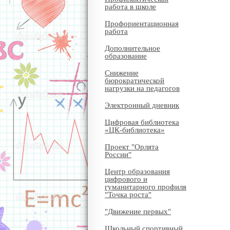
работа в школе
Профориентационная
работа
Дополнительное
образование
Снижение
бюрократической
нагрузки на педагогов
Электронный дневник
Цифровая библиотека
«ЦК-библиотека»
Проект "Орлята
России"
Центр образования
цифрового и
гуманитарного профиля
"Точка роста"
"Движение первых"
Школьный спортивный