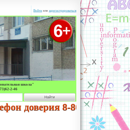
Войти
или
зарегистрироваться
зовательная школа"
73)62-2-46
Найти
 доверия 8-800-2000-122 соз