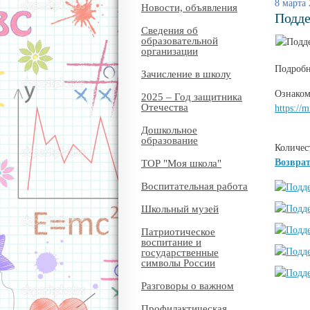
8 марта
Новости, объявления
Подде
Сведения об
образовательной
организации
Подробн
Зачисление в школу
Ознаком
2025 – Год защитника
Отечества
https://
Дошкольное
образование
Количес
Возврат
ТОР "Моя школа"
Воспитательная работа
Школьный музей
Патриотическое
воспитание и
государственные
символы России
Разговоры о важном
Профилактическая