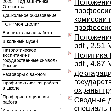
Положение
2025 – Год защитника
Отечества
профессио
Дошкольное образование
комиссии 
ТОР "Моя школа"
професси
Воспитательная работа
Положение
Школьный музей
pdf , 2.51 
Патриотическое
Политика 
воспитание и
государственные символы
pdf , 4.87 
России
Деклараци
Разговоры о важном
государст
Профилактическая работа
в школе
охраны тр
Профориентационная
Сводные д
работа
специально
Дополнительное