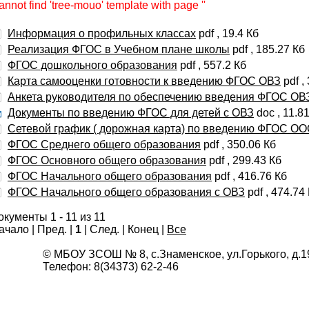
nnot find 'tree-mouo' template with page ''
Информация о профильных классах
pdf , 19.4 Кб
Реализация ФГОС в Учебном плане школы
pdf , 185.27 Кб
ФГОС дошкольного образования
pdf , 557.2 Кб
Карта самооценки готовности к введению ФГОС ОВЗ
pdf ,
Анкета руководителя по обеспечению введения ФГОС ОВ
Документы по введению ФГОС для детей с ОВЗ
doc , 11.8
Сетевой график ( дорожная карта) по введению ФГОС О
ФГОС Среднего общего образования
pdf , 350.06 Кб
ФГОС Основного общего образования
pdf , 299.43 Кб
ФГОС Начального общего образования
pdf , 416.76 Кб
ФГОС Начального общего образования с ОВЗ
pdf , 474.74
окументы 1 - 11 из 11
ачало | Пред. |
1
| След. | Конец
|
Все
© МБОУ ЗСОШ № 8, с.Знаменское, ул.Горького, 
Телефон: 8(34373) 62-2-46